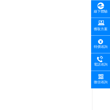
線下體驗
獲取方案
特價谘詢
電話谘詢
微信谘詢