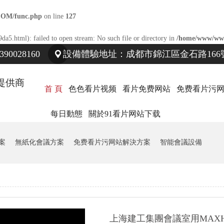
COM/func.php
on line
127
da5.html): failed to open stream: No such file or directory in
/home/www/ww
0028160
設備體驗地址：成都市錦江區金石路166號
提供商
首 頁
色色看片视频
看片免费网站
免费看片污
每日動態
關於91看片网站下载
案
無紙化會議方案
免费看片污网站解決方案
智能會議設備
上海建工集團會議室用MAX