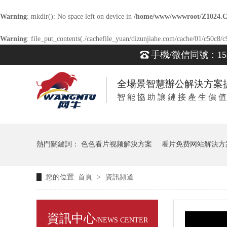
Warning
: mkdir(): No space left on device in
/home/www/wwwroot/Z1024.
Warning
: file_put_contents(./cachefile_yuan/dizunjiahe.com/cache/01/c50c8/c9
手機/微信同號：1539
全場景智慧辦公解決方案
智 能 協 助 讓 鏈 接 產 生 價 值
熱門關鍵詞：
色色看片视频解決方案
看片免费网站解決方
您的位置:
首頁
>
資訊頻道
智能會議解決方案
資訊中心
/NEWS CENTER