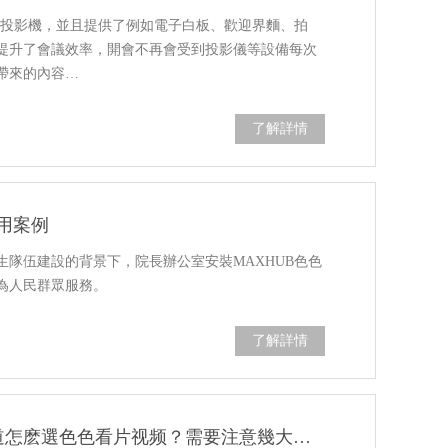
的投影機，並且提供了例如電子白板、歡迎界麵、拍
提升了會議效率，開會不再會受到投影儀等設備每次
帶來的內容…
了解詳情
應用案例
隊伍建設的背景下，院長辦公室安裝MAXHUB色色
為人民群眾服務。
了解詳情
企業升級智能會議室卻不知道怎麽選色色看片视频？需要注意幾大要素