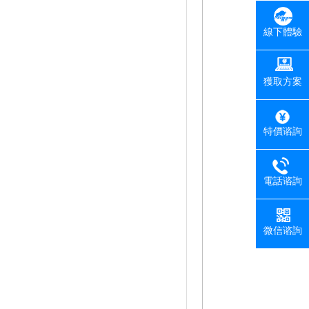
線下體驗
獲取方案
特價谘詢
電話谘詢
微信谘詢