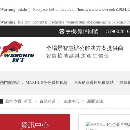
Warning
: mkdir(): No space left on device in
/home/www/wwwroot/Z1024.
Warning
: file_put_contents(./cachefile_yuan/dizunjiahe.com/cache/57/ecaab/7c
手機/微信同號：1539002816
全場景智慧辦公解決方案提供商
智 能 協 助 讓 鏈 接 產 生 價 值
熱門關鍵詞：
MAXHUB色色看片视频
小魚易連看片免费网站
無紙
您的位置:
首頁
>
資訊頻道
>
資訊中心
>
新聞資訊
資訊中心