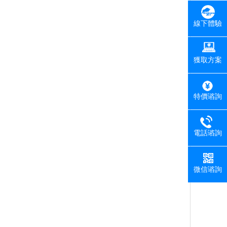
線下體驗
獲取方案
特價谘詢
電話谘詢
微信谘詢