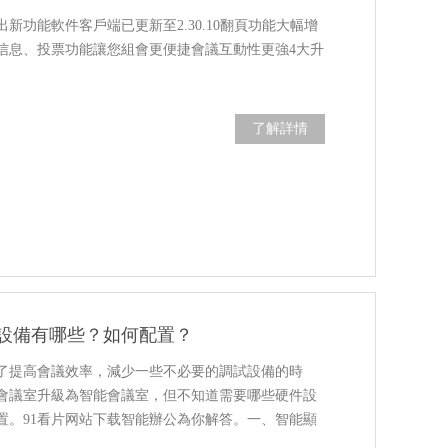
新功能軟件客戶端已更新至2.30.10翻頁功能大幅增
信息、投票功能讓您組會更便捷會議互動性更強4大升
了解詳情
設備有哪些？如何配置？
了提高會議效率，減少一些不必要的調試設備的時
會議室升級為智能會議室，但不知道需要哪些硬件設
置。91看片网站下载智能辦公為你解答。一、智能顯
議…