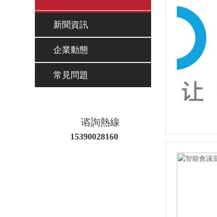
新聞資訊
企業動態
常見問題
谘詢熱線
15390028160