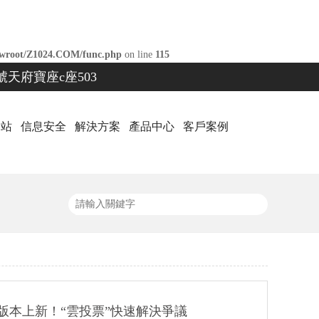
root/Z1024.COM/func.php
on line
115
天府寶座c座503
网站
信息安全
解決方案
產品中心
客戶案例
版本上新！“雲投票”快速解決爭議