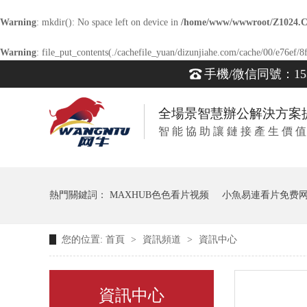
Warning
: mkdir(): No space left on device in
/home/www/wwwroot/Z1024.
Warning
: file_put_contents(./cachefile_yuan/dizunjiahe.com/cache/00/e76ef/8f
手機/微信同號：1539
全場景智慧辦公解決方案
智 能 協 助 讓 鏈 接 產 生 價 值
熱門關鍵詞：
MAXHUB色色看片视频
小魚易連看片免费
您的位置:
首頁
>
資訊頻道
>
資訊中心
資訊中心