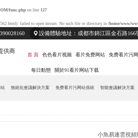
COM/func.php
on line
127
562.html): failed to open stream: No such file or directory in
/home/www/www
0028160
設備體驗地址：成都市錦江區金石路166號
提供商
首 頁
色色看片视频
看片免费网站
免费看片污
每日動態
關於91看片网站下载
网站
無紙化會議解決方案
免费看片污网站係統
智能會議解決方案
小魚易連雲視頻