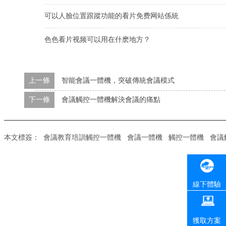
可以人臉位置跟蹤功能的看片免费网站係統
色色看片视频可以用在什麽地方？
上一條
智能會議一體機，突破傳統會議模式
下一條
會議觸控一體機解決會議的痛點
本文標簽：
會議教育培訓觸控一體機
會議一體機
觸控一體機
會議
線下體驗
獲取方案