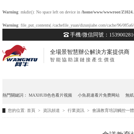
Warning
: mkdir(): No space left on device in
/home/www/wwwroot/Z1024
Warning
: file_put_contents(./cachefile_yuan/dizunjiahe.com/cache/96/085a6/
手機/微信同號：153900281
全場景智慧辦公解決方案提供商
智 能 協 助 讓 鏈 接 產 生 價 值
熱門關鍵詞：
MAXHUB色色看片视频
小魚易連看片免费网站
無紙
您的位置:
首頁
>
資訊頻道
>
行業資訊
>
會議教育培訓觸控一體