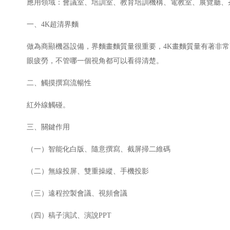
應用領域：會議室、培訓室、教育培訓機構、電教室、展覽廳、
一、4K超清界麵
做為商顯機器設備，界麵畫麵質量很重要，4K畫麵質量有著非
眼疲勞，不管哪一個視角都可以看得清楚。
二、觸摸撰寫流暢性
紅外線觸碰。
三、關鍵作用
（一）智能化白版、隨意撰寫、截屏掃二維碼
（二）無線投屏、雙重操縱、手機投影
（三）遠程控製會議、視頻會議
（四）稿子演試、演說PPT