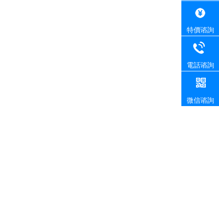
特價谘詢
電話谘詢
微信谘詢