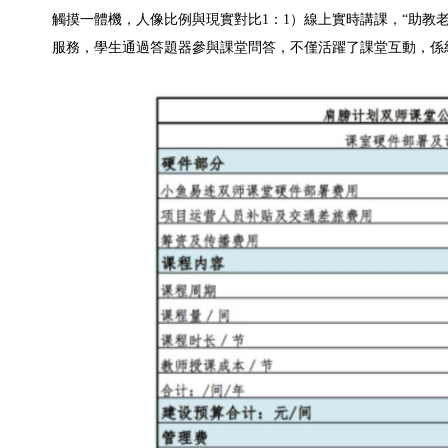
觸摸一體機，人像比例與現實對比1：1）線上實時講課，“助教
服務，學生通過答題器參與課堂問答，不僅活躍了課堂互動，係