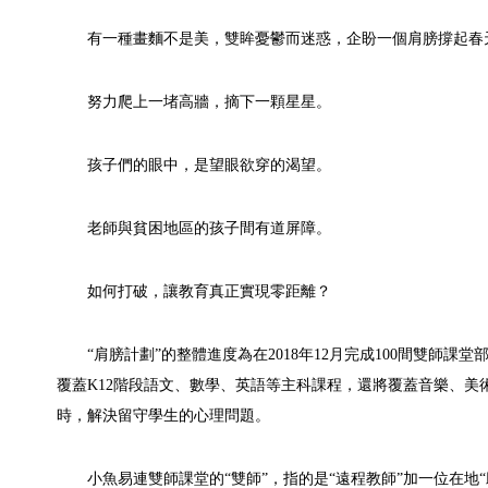
有一種畫麵不是美，雙眸憂鬱而迷惑，企盼一個肩膀撐起春
努力爬上一堵高牆，摘下一顆星星。
孩子們的眼中，是望眼欲穿的渴望。
老師與貧困地區的孩子間有道屏障。
如何打破，讓教育真正實現零距離？
“肩膀計劃”的整體進度為在2018年12月完成100間雙師課
覆蓋K12階段語文、數學、英語等主科課程，還將覆蓋音樂、
時，解決留守學生的心理問題。
小魚易連雙師課堂的“雙師”，指的是“遠程教師”加一位在地