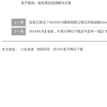
客戶案例：遠程應急指揮解決方案
上一條
投影已落伍？MAXHUB攜智能辦公模式亮相成都Infoc
下一條
MAXHUB▎老板，91看片网站下载是不是有一場誤“
本文標簽：
小魚易連
雙師課堂
四川91看片网站下载