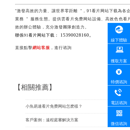
激發高效的力量、讓世界零距離
，91看片网站下载為各
"
"
業務
服務生態。提供雲看片免费网站設備、高效色色看
"
效的辦公體驗，充分激發團隊創造力。
15390028160。
聯係91看片网站下载：
線下體驗
直接點擊
網站客服
，進行谘詢
獲取方案
特價谘詢
【相關推薦】
電話谘詢
小魚易連看片免费网站怎麽樣？
客戶案例：遠程庭審解決方案
微信谘詢