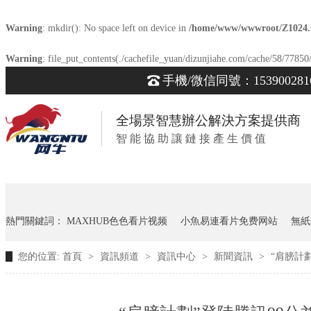
Warning
: mkdir(): No space left on device in
/home/www/wwwroot/Z1024
Warning
: file_put_contents(./cachefile_yuan/dizunjiahe.com/cache/58/77850/
手機/微信同號：153900281
全場景智慧辦公解決方案提供商
智 能 協 助 讓 鏈 接 產 生 價 值
熱門關鍵詞：
MAXHUB色色看片视频
小魚易連看片免费网站
無紙
您的位置:
首頁
>
資訊頻道
>
資訊中心
>
新聞資訊
>
“肩膀計