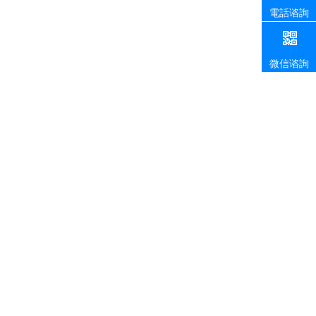
電話谘詢
微信谘詢