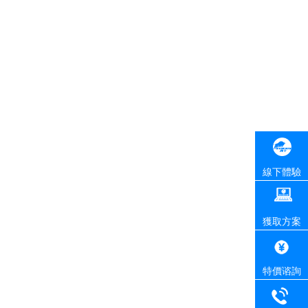
線下體驗
獲取方案
特價谘詢