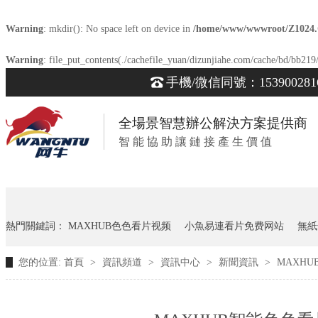
Warning
: mkdir(): No space left on device in
/home/www/wwwroot/Z1024
Warning
: file_put_contents(./cachefile_yuan/dizunjiahe.com/cache/bd/bb219/
手機/微信同號：153900281
全場景智慧辦公解決方案提供商
智 能 協 助 讓 鏈 接 產 生 價 值
熱門關鍵詞：
MAXHUB色色看片视频
小魚易連看片免费网站
無紙
您的位置:
首頁
>
資訊頻道
>
資訊中心
>
新聞資訊
>
MAXH