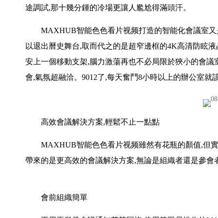
途調試,那十幾分鍾的冷場更讓人尷尬得滿頭汗。
MAXHUB智能色色看片视频打造的智能化會議室又
以退出曆史舞台,取而代之的是超窄邊框的4K高清防眩液
安上一個移動支架,腦力激蕩再也不必局限於狹小的會議
會,氣氛超融洽。9012了,每天奮鬥8小時以上的辦公室就
高效會議解決方案,輕鬆不止一點點
MAXHUB智能色色看片视频雖然有花瓶的顏值,但實
帶來的是更高效的會議解決方案,無論是組織者還是參會
會前組織簡單