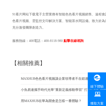
91看片网站下载電子主營業務有智能色色看片视频銷售、遠程
色看片视频、雲監控文印解決方案、智能茶水間設備。致力於為
充分激發團隊創造力。
服務熱線：400電話：400-8118-980
點擊在線谘詢
【相關推薦】
MAXHUB色色看片视频讓企業領導者不在錯過好方案
線下體驗
小魚易連攜手時代光華“重新定義移動學習” 打造時光易見
用MAXHUB在華為開會是怎樣一番體驗？
獲取方案