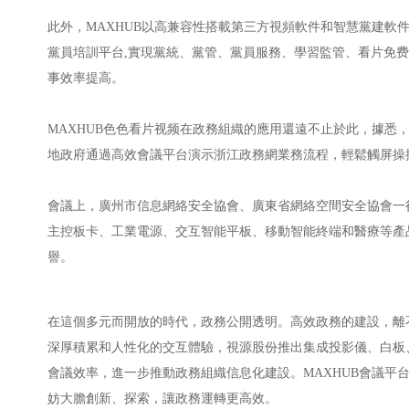
此外，MAXHUB以高兼容性搭載第三方視頻軟件和智慧黨建軟
黨員培訓平台,實現黨統、黨管、黨員服務、學習監管、看片免
事效率提高。
MAXHUB色色看片视频在政務組織的應用還遠不止於此，據悉
地政府通過高效會議平台演示浙江政務網業務流程，輕鬆觸屏操
會議上，廣州市信息網絡安全協會、廣東省網絡空間安全協會一
主控板卡、工業電源、交互智能平板、移動智能終端和醫療等產
譽。
在這個多元而開放的時代，政務公開透明。高效政務的建設，離不
深厚積累和人性化的交互體驗，視源股份推出集成投影儀、白板、
會議效率，進一步推動政務組織信息化建設。MAXHUB會議平
妨大膽創新、探索，讓政務運轉更高效。