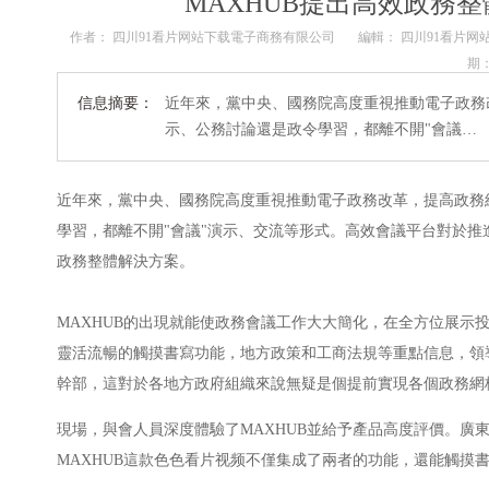
MAXHUB提出高效政務
作者： 四川91看片网站下载電子商務有限公司
編輯： 四川91看片
期： 
信息摘要：
近年來，黨中央、國務院高度重視推動電子政務
示、公務討論還是政令學習，都離不開"會議…
近年來，黨中央、國務院高度重視推動電子政務改革，提高政務
學習，都離不開"會議"演示、交流等形式。高效會議平台對於推
政務整體解決方案。
MAXHUB的出現就能使政務會議工作大大簡化，在全方位展示
靈活流暢的觸摸書寫功能，地方政策和工商法規等重點信息，領
幹部，這對於各地方政府組織來說無疑是個提前實現各個政務網格
現場，與會人員深度體驗了MAXHUB並給予產品高度評價。廣
MAXHUB這款色色看片视频不僅集成了兩者的功能，還能觸摸