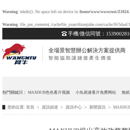
Warning
: mkdir(): No space left on device in
/home/www/wwwroot/Z1024
Warning
: file_put_contents(./cachefile_yuan/dizunjiahe.com/cache/f6/5daaf/1
手機/微信同號：153900281
全場景智慧辦公解決方案提供商
智 能 協 助 讓 鏈 接 產 生 價 值
熱門關鍵詞：
MAXHUB色色看片视频
小魚易連看片免费网站
無紙
您的位置:
首頁
>
資訊頻道
>
資訊中心
>
新聞資訊
>
MAXH