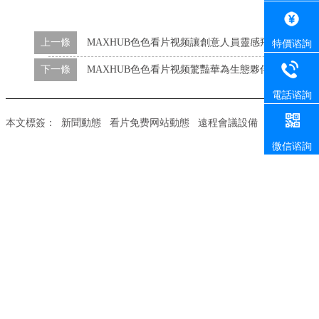
上一條
MAXHUB色色看片视频讓創意人員靈感飛起來
特價谘詢
下一條
MAXHUB色色看片视频驚豔華為生態夥伴大會
電話谘詢
本文標簽：
新聞動態
看片免费网站動態
遠程會議設備
91看片网
微信谘詢