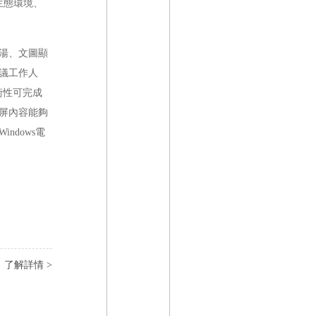
生態環境、
湯、文圖顯
議工作人
術性可完成
屏內容能夠
dows電
了解詳情 >