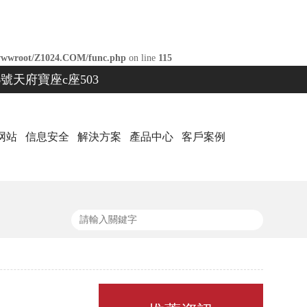
wwroot/Z1024.COM/func.php
on line
115
號天府寶座c座503
网站
信息安全
解決方案
產品中心
客戶案例