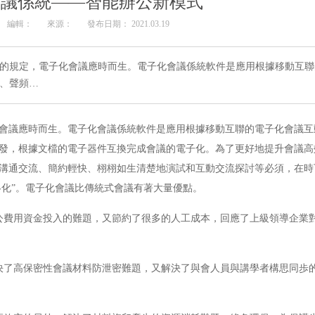
會議係統——智能辦公新模式
編輯：
來源：
發布日期： 2021.03.19
的規定，電子化會議應時而生。電子化會議係統軟件是應用根據移動互聯
、聲頻…
會議應時而生。電子化會議係統軟件是應用根據移動互聯的電子化會議互
發，根據文檔的電子器件互換完成會議的電子化。為了更好地提升會議高
溝通交流、簡約輕快、栩栩如生清楚地演試和互動交流探討等必須，在時
絡化”。電子化會議比傳統式會議有著大量優點。
公費用資金投入的難題，又節約了很多的人工成本，回應了上級領導企業
決了高保密性會議材料防泄密難題，又解決了與會人員與講學者構思同歩