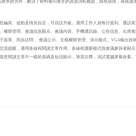
高效率的另外，解決了材料複印產生的資源消耗難題，綠色環保，為保護
息編寫、改動及情況自定，可自設升級。適用工作人員每日簽到、通話茶
、權限管理、會議信息顯示、會議內容、手機通訊錄、公告信息、出席會
子簽章、同歩訪問 、會議公示、文檔權限管理、演示模式、VGA輸出技
交流提醒，適用多線程閱讀文章作用、多線程護眼模式指會議參與者顯示
意閱讀文章不一樣的頁碼及短信顯示，筆寫注釋，演試電腦屏幕收看、Win