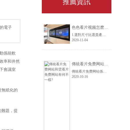
推薦資訊
的電子
色色看片视频怎麽選？91看片网站下载智能辦公來支招，3步就有答案
1.選對尺寸比選貴產品更重要2.產品功能比參數更重要3.選大品牌，服務體驗更有保障。合上麵的三大建議，我推薦大家選擇MAXHUB的色色看片视频。
2020-11-04
動係統軟
效率和井然
傳統看片免费网站和雲看片免费网站有何不一樣?
下會議室
傳統看片免费网站係統與雲視頻的區別，就好比是傳統的座機電話與智能手機的區別;前者在移動性、便捷性、場景多樣性方麵都遠遠不如後者。
2020-10-16
對無紙化的
的難題，提