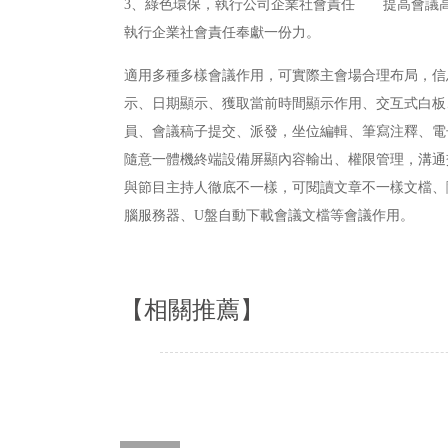
3、綠色環保，執行公司企業社會責任 提高會議
執行企業社會責任奉獻一份力。
適用多種多樣會議作用，可實際主會場合理布局，信
示、日期顯示、獲取當前時間顯示作用、交互式白板
員、會議稿子提交、派發，坐位編輯、筆寫注釋、電
隨意一體機終端設備屏顯內容輸出、權限管理，溝通
與節目主持人徹底不一樣，可閱讀文章不一樣文檔、隨
腦服務器、U盤自動下載會議文檔等會議作用。
【相關推薦】