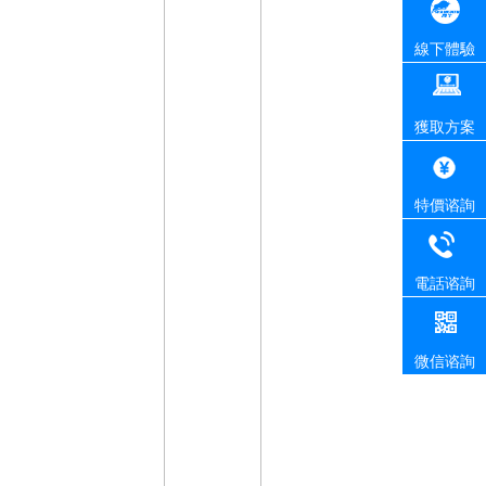
線下體驗
獲取方案
特價谘詢
電話谘詢
微信谘詢