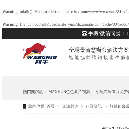
Warning
: mkdir(): No space left on device in
/home/www/wwwroot/Z1024
Warning
: file_put_contents(./cachefile_yuan/dizunjiahe.com/cache/93/1eb61/
手機/微信同號：153
全場景智慧辦公解決方案
智 能 協 助 讓 鏈 接 產 生 價 
熱門關鍵詞：
MAXHUB色色看片视频
小魚易連看片免费
您的位置:
首頁
>
資訊頻道
>
行業資訊
>
無紙化會