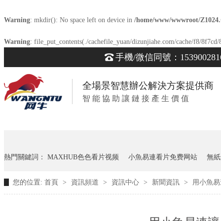
Warning
: mkdir(): No space left on device in
/home/www/wwwroot/Z1024
Warning
: file_put_contents(./cachefile_yuan/dizunjiahe.com/cache/f8/8f7cd/8
手機/微信同號：153900281
全場景智慧辦公解決方案提供商
智 能 協 助 讓 鏈 接 產 生 價 值
熱門關鍵詞：
MAXHUB色色看片视频
小魚易連看片免费网站
無紙
您的位置:
首頁
>
資訊頻道
>
資訊中心
>
新聞資訊
>
用小魚易