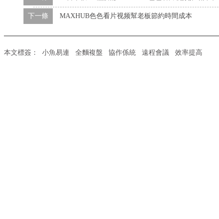
下一條
MAXHUB色色看片视频幫老板節約時間成本
本文標簽：
小魚易連
全麵複盤
協作係統
遠程會議
效率提高