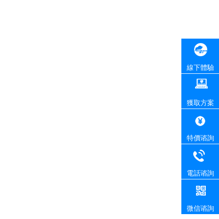
線下體驗
獲取方案
特價谘詢
電話谘詢
微信谘詢