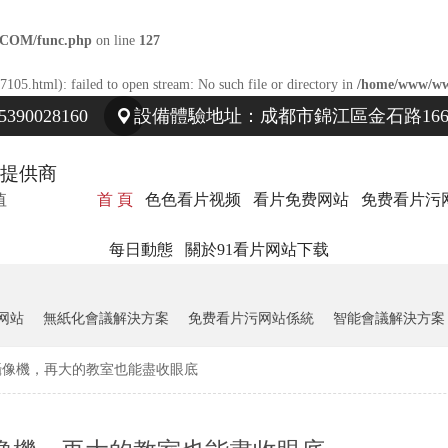
.COM/func.php
on line
127
7105.html): failed to open stream: No such file or directory in
/home/www/ww
90028160
設備體驗地址：成都市錦江區金石路166
提供商
值
首 頁
色色看片视频
看片免费网站
免费看片污
每日動態
關於91看片网站下载
网站
無紙化會議解決方案
免费看片污网站係統
智能會議解決方案
攝像機，再大的教室也能盡收眼底