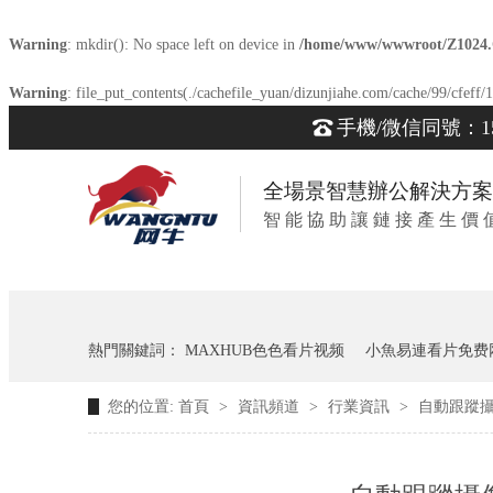
Warning
: mkdir(): No space left on device in
/home/www/wwwroot/Z1024
Warning
: file_put_contents(./cachefile_yuan/dizunjiahe.com/cache/99/cfeff/1
手機/微信同號：153
全場景智慧辦公解決方案
智 能 協 助 讓 鏈 接 產 生 價 
熱門關鍵詞：
MAXHUB色色看片视频
小魚易連看片免费
您的位置:
首頁
>
資訊頻道
>
行業資訊
>
自動跟蹤