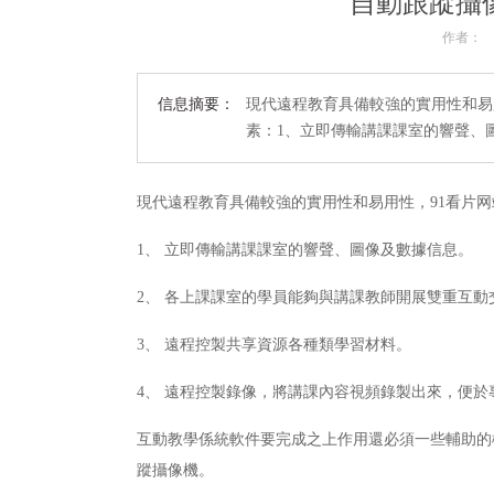
自動跟蹤攝
作者：
信息摘要：
現代遠程教育具備較強的實用性和易
素：1、立即傳輸講課課室的響聲、
現代遠程教育具備較強的實用性和易用性，91看片
1、 立即傳輸講課課室的響聲、圖像及數據信息。
2、 各上課課室的學員能夠與講課教師開展雙重互動
3、 遠程控製共享資源各種類學習材料。
4、 遠程控製錄像，將講課內容視頻錄製出來，便
互動教學係統軟件要完成之上作用還必須一些輔助的
蹤攝像機。