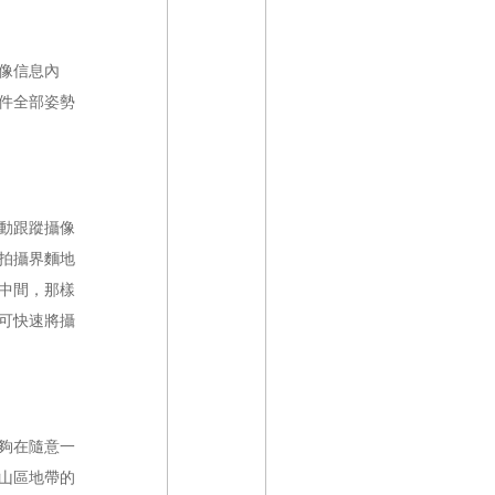
像信息內
件全部姿勢
動跟蹤攝像
拍攝界麵地
中間，那樣
可快速將攝
夠在隨意一
山區地帶的