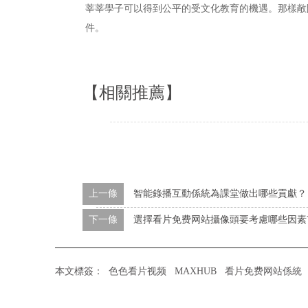
莘莘學子可以得到公平的受文化教育的機遇。那樣敞
件。
【相關推薦】
上一條
智能錄播互動係統為課堂做出哪些貢獻？
下一條
選擇看片免费网站攝像頭要考慮哪些因素
本文標簽：
色色看片视频
MAXHUB
看片免费网站係統