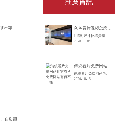
推薦資訊
基本要
色色看片视频怎麽選？91看片网站下载智能辦公來支招，3步就有答案
1.選對尺寸比選貴產品更重要2.產品功能比參數更重要3.選大品牌，服務體驗更有保障。合上麵的三大建議，我推薦大家選擇MAXHUB的色色看片视频。
2020-11-04
傳統看片免费网站和雲看片免费网站有何不一樣?
傳統看片免费网站係統與雲視頻的區別，就好比是傳統的座機電話與智能手機的區別;前者在移動性、便捷性、場景多樣性方麵都遠遠不如後者。
2020-10-16
筒、自動跟