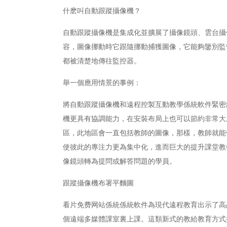
什麽叫自動跟蹤攝像機？
自動跟蹤攝像機是集成化並擴展了攝像鏡頭、雲台攝
容，圖像挪動時它跟隨挪動捕獲圖像，它能夠鑒別監
都被清楚地傳往監控器。
舉一個應用情景的事例：
將自動跟蹤攝像機和遠程控製互動教學係統軟件緊密
機更具有協調能力，在安裝布局上也可以節約非常大
區，此地區會一直包括教師的圖像，那樣，教師就能
使彼此的專注力更為集中化，進而巨大的提升課堂教
像鏡頭轉為提問或解答問題的學員。
跟蹤攝像機布署平麵圖
看片免费网站係統係統軟件為現代遠程教育出示了高
個遠端多媒體課室裏上課。這類新式的教給教育方式