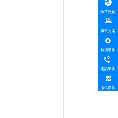
線下體驗
獲取方案
特價谘詢
電話谘詢
微信谘詢