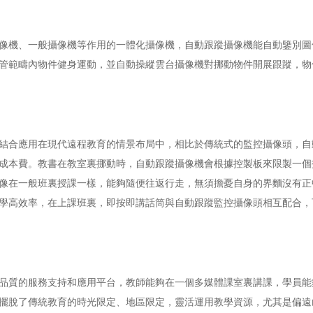
像機、一般攝像機等作用的一體化攝像機，自動跟蹤攝像機能自動鑒別圖
管範疇內物件健身運動，並自動操縱雲台攝像機對挪動物件開展跟蹤，物
結合應用在現代遠程教育的情景布局中，相比於傳統式的監控攝像頭，自
成本費。教書在教室裏挪動時，自動跟蹤攝像機會根據控製板來限製一個
像在一般班裏授課一樣，能夠隨便往返行走，無須擔憂自身的界麵沒有正
學高效率，在上課班裏，即按即講話筒與自動跟蹤監控攝像頭相互配合，
品質的服務支持和應用平台，教師能夠在一個多媒體課室裏講課，學員能
擺脫了傳統教育的時光限定、地區限定，靈活運用教學資源，尤其是偏遠