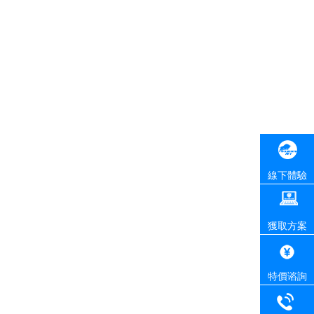
線下體驗
獲取方案
特價谘詢