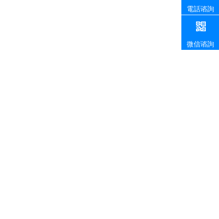
電話谘詢
微信谘詢