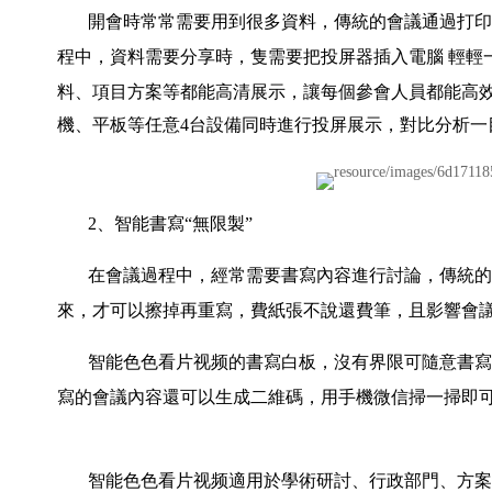
開會時常常需要用到很多資料，傳統的會議通過打印
程中，資料需要分享時，隻需要把投屏器插入電腦
輕輕
料、項目方案等都能高清展示，讓每個參會人員都能高
機、平板等任意4台設備同時進行投屏展示，對比分析一
2、智能書寫“無限製”
在會議過程中，經常需要書寫內容進行討論，傳統的
來，才可以擦掉再重寫，費紙張不說還費筆，且影響會
智能色色看片视频的書寫白板，沒有界限可隨意書寫
寫的會議內容還可以生成二維碼，用手機微信掃一掃即
智能色色看片视频適用於學術研討、行政部門、方案