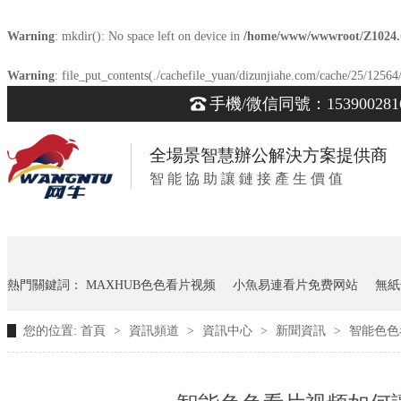
Warning
: mkdir(): No space left on device in
/home/www/wwwroot/Z1024
Warning
: file_put_contents(./cachefile_yuan/dizunjiahe.com/cache/25/12564/
手機/微信同號：153900281
全場景智慧辦公解決方案提供商
智 能 協 助 讓 鏈 接 產 生 價 值
熱門關鍵詞：
MAXHUB色色看片视频
小魚易連看片免费网站
無紙
您的位置:
首頁
>
資訊頻道
>
資訊中心
>
新聞資訊
>
智能色色